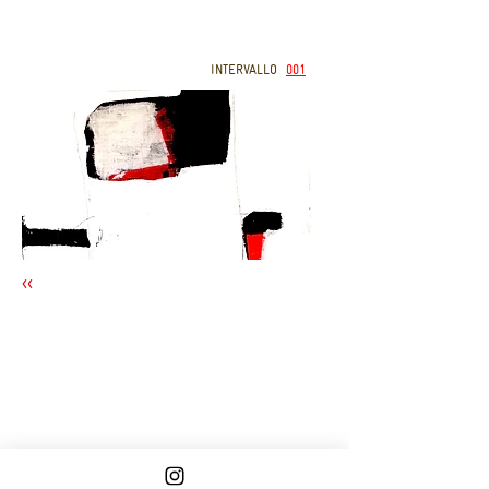
INTERVALLO
001
<<