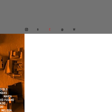
B
C
@
W
CCOLO
MARQUES
NO
MARTA
TEO FUSARO
VASIO
L LAKI
 MELISSA