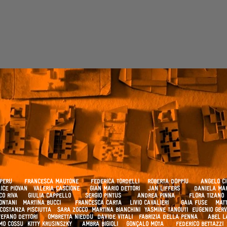
O PERU FRANCESCA MAUTONE FEDERICA TORDELLI
ROBERTA DOPPIU ANGELO CI
ALICE PIOVAN VALERIA CASCIONE GIAN MARIO DETTORI JAN LIFFERS DANIELA 
SCO RIVA GIULIA CAPPELLO SERGIO PINTUS ANDREA PINNA FLORA TIZA
 LONTANI MARTINA BUCCI FRANCESCA CARTA
LIVIO CAVALIERI GAIA FUSE MAT
 COSTANZA PISCIUTTA SARA ZOCCO
MARTINA BIANCHINI YASMINE TANOUTI EUGENIO GER
FANO DETTORI OMBRETTA NIEDDU
DAVIDE VITALI FABRIZIA DELLA PENNA ABE
MO COSSU
KITTY KRUSINSZKY AMBRA BIGIOLI GONÇALO MOTA FEDERICO BETTAZZI